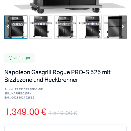
auf Lager
Napoleon Gasgrill Rogue PRO-S 525 mit
Sizzlezone und Heckbrenner
Art.-Nr:
RPS525RSIBPK-2-DE
SKU:
NAPRPS525PK
EAN:
0629162152862
1.349,00
€
1.549,00
€