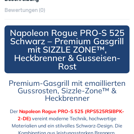
Bewertungen (0)
Napoleon Rogue PRO-S 525
Schwarz – Premium Gasgrill
mit SIZZLE ZONE™,
Heckbrenner & Gusseisen-
Rost
Premium-Gasgrill mit emaillierten
Gussrosten, Sizzle-Zone™ &
Heckbrenner
Der
Napoleon Rogue PRO-S 525 (RPS525RSIBPK-
2-DE)
vereint moderne Technik, hochwertige
Materialien und ein stilvolles Schwarz-Design. Die
Kombination aus leistungsstarken Brennern,