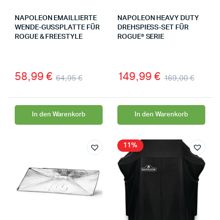
NAPOLEON EMAILLIERTE
NAPOLEON HEAVY DUTY
WENDE-GUSSPLATTE FÜR
DREHSPIESS-SET FÜR R
ROGUE & FREESTYLE
OGUE® SERIE
58,99
€
149,99
€
64,95
€
169,00
€
In den Warenkorb
In den Warenkorb
11%