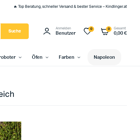
🔥 Top Beratung, schneller Versand & bester Service – Kindlinger.at
Anmelden
Gesamt
0
0
Suche
Benutzer
0,00
€
oboter
Öfen
Farben
Napoleon
eich