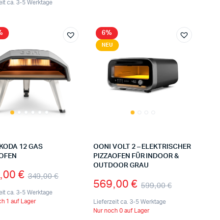
eit ca. 3-5 Werktage
%
6%
NEU
KODA 12 GAS
OONI VOLT 2 – ELEKTRISCHER
AOFEN
PIZZAOFEN FÜR INDOOR &
OUTDOOR GRAU
,00
€
349,00
€
569,00
€
599,00
€
eit ca. 3-5 Werktage
h 1 auf Lager
Lieferzeit ca. 3-5 Werktage
Nur noch 0 auf Lager