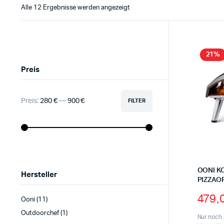
Alle 12 Ergebnisse werden angezeigt
21%
Preis
Preis:
280 €
—
900 €
FILTER
OONI K
Hersteller
PIZZAO
479,
Ooni
(11)
Outdoorchef
(1)
Nur noch 