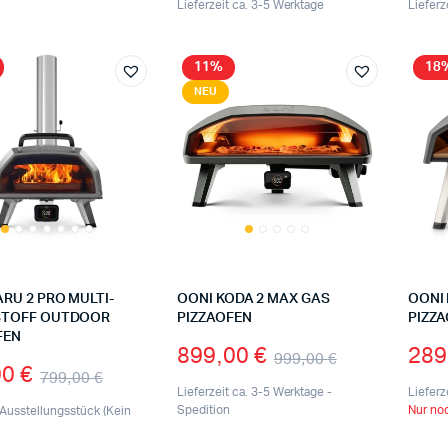
Lieferzeit ca. 3-5 Werktage
Lieferz
11%
18
NEU
RU 2 PRO MULTI-
OONI KODA 2 MAX GAS
OONI 
STOFF OUTDOOR
PIZZAOFEN
PIZZ
FEN
899,00
€
289
999,00
€
00
€
799,00
€
Lieferzeit ca. 3-5 Werktage -
Lieferz
Spedition
Nur noc
Ausstellungsstück (Kein