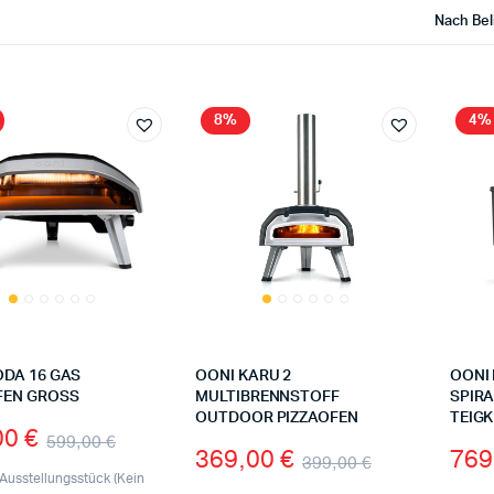
Nach Bel
8%
4%
ODA 16 GAS
OONI KARU 2
OONI 
FEN GROSS
MULTIBRENNSTOFF
SPIRA
OUTDOOR PIZZAOFEN
TEIG
00
€
599,00
€
369,00
€
769
399,00
€
Ausstellungsstück (Kein