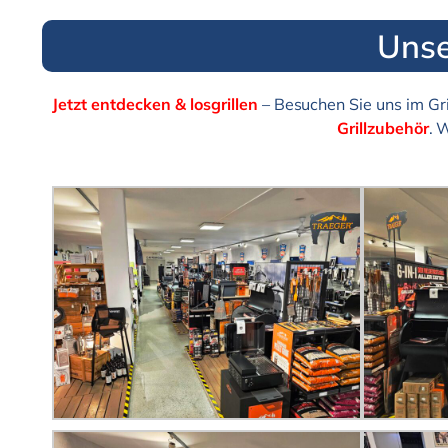
Unse
Jetzt entdecken & losgrillen
– Besuchen Sie uns im Gri
Grillzubehör
. 