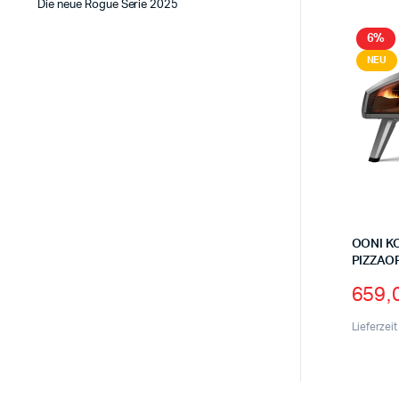
Die neue Rogue Serie 2025
6%
NEU
OONI K
PIZZAO
659,
Lieferzei