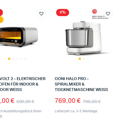
4%
VOLT 2 – ELEKTRISCHER
OONI HALO PRO –
OFEN FÜR INDOOR &
SPIRALMIXER &
OOR WEISS
TEIGKNETMASCHINE WEISS
,00
€
769,00
€
599,00
€
799,00
€
ch Ausstellungsstück (Kein
Lieferzeit ca. 3-5 Werktage
d)