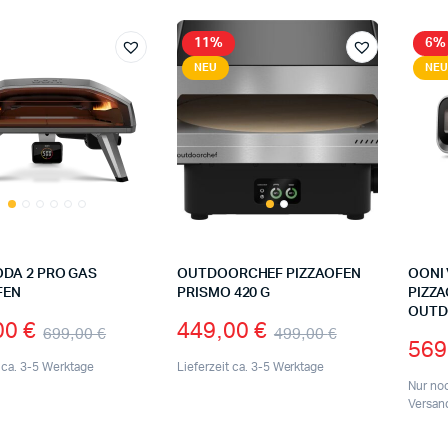
11%
6%
NEU
NEU
ODA 2 PRO GAS
OUTDOORCHEF PIZZAOFEN
OONI 
FEN
PRISMO 420 G
PIZZA
OUTD
00
€
449,00
€
699,00
€
499,00
€
569
t ca. 3-5 Werktage
Lieferzeit ca. 3-5 Werktage
Nur no
Versan