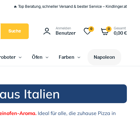
🔥 Top Beratung, schneller Versand & bester Service – Kindlinger.at
Anmelden
Gesamt
0
0
Suche
Benutzer
0,00
€
oboter
Öfen
Farben
Napoleon
aus Italien
teinofen-Aroma.
Ideal für alle, die zuhause Pizza in