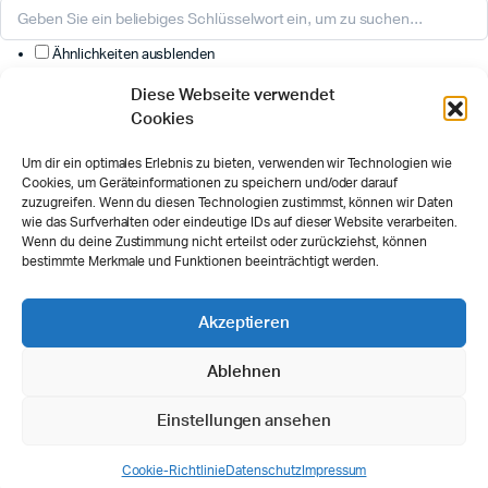
Ähnlichkeiten ausblenden
Unterschiede hervorheben
Diese Webseite verwendet
Cookies
Wählen Sie die anzuzeigenden Felder aus. Andere werden
ausgeblendet. Ziehen und ablegen, um die Reihenfolge neu
Um dir ein optimales Erlebnis zu bieten, verwenden wir Technologien wie
anzuordnen.
Cookies, um Geräteinformationen zu speichern und/oder darauf
zuzugreifen. Wenn du diesen Technologien zustimmst, können wir Daten
Bild
wie das Surfverhalten oder eindeutige IDs auf dieser Website verarbeiten.
Art.-Nr
Wenn du deine Zustimmung nicht erteilst oder zurückziehst, können
Bewertung
bestimmte Merkmale und Funktionen beeinträchtigt werden.
Preis
Bestand
Akzeptieren
Verfügbarkeit
In den Warenkorb
Ablehnen
Beschreibung
Weitere Informationen
Einstellungen ansehen
Click outside to hide the comparison bar
Cookie-Richtlinie
Datenschutz
Impressum
Vergleichen
SHOP
SUCHE
WUNSCHLISTE
BENUTZER