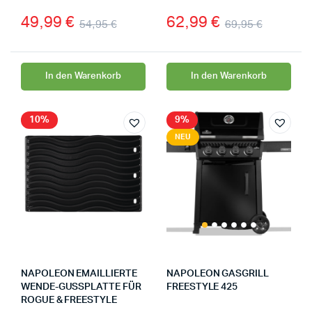
49,99
€
62,99
€
54,95
€
69,95
€
In den Warenkorb
In den Warenkorb
10%
9%
NEU
NAPOLEON EMAILLIERTE
NAPOLEON GASGRILL
WENDE-GUSSPLATTE FÜR
FREESTYLE 425
ROGUE & FREESTYLE