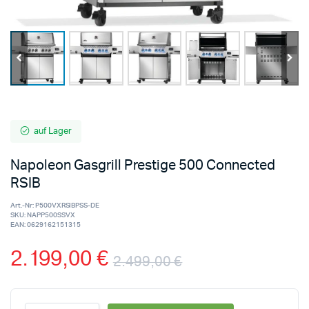
auf Lager
Napoleon Gasgrill Prestige 500 Connected
RSIB
Art.-Nr:
P500VXRSIBPSS-DE
SKU:
NAPP500SSVX
EAN:
0629162151315
2.199,00
€
2.499,00
€