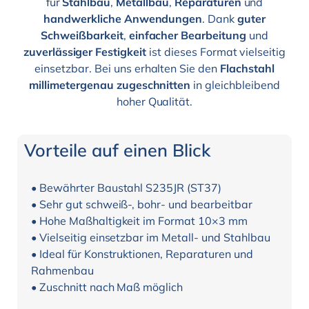
für
Stahlbau
,
Metallbau
,
Reparaturen
und
handwerkliche Anwendungen
. Dank
guter
Schweißbarkeit
,
einfacher Bearbeitung
und
zuverlässiger Festigkeit
ist dieses Format vielseitig
einsetzbar. Bei uns erhalten Sie den
Flachstahl
millimetergenau zugeschnitten
in gleichbleibend
hoher Qualität.
Vorteile auf einen Blick
• Bewährter Baustahl S235JR (ST37)
• Sehr gut schweiß-, bohr- und bearbeitbar
• Hohe Maßhaltigkeit im Format 10×3 mm
• Vielseitig einsetzbar im Metall- und Stahlbau
• Ideal für Konstruktionen, Reparaturen und
Rahmenbau
• Zuschnitt nach Maß möglich