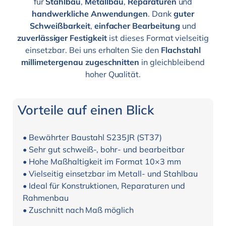
für
Stahlbau
,
Metallbau
,
Reparaturen
und
handwerkliche Anwendungen
. Dank
guter
Schweißbarkeit
,
einfacher Bearbeitung
und
zuverlässiger Festigkeit
ist dieses Format vielseitig
einsetzbar. Bei uns erhalten Sie den
Flachstahl
millimetergenau zugeschnitten
in gleichbleibend
hoher Qualität.
Vorteile auf einen Blick
• Bewährter Baustahl S235JR (ST37)
• Sehr gut schweiß-, bohr- und bearbeitbar
• Hohe Maßhaltigkeit im Format 10×3 mm
• Vielseitig einsetzbar im Metall- und Stahlbau
• Ideal für Konstruktionen, Reparaturen und
Rahmenbau
• Zuschnitt nach Maß möglich