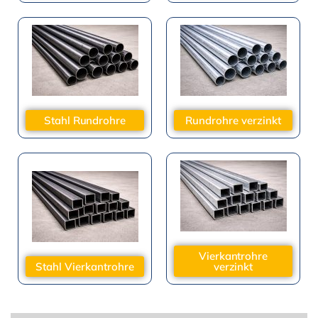
Stahl Rundrohre
Rundrohre verzinkt
Vierkantrohre
Stahl Vierkantrohre
verzinkt