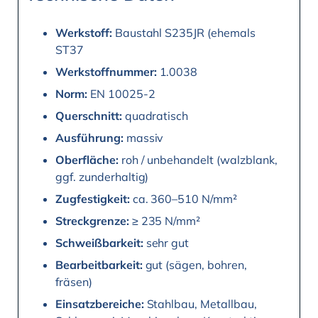
Werkstoff:
Baustahl S235JR (ehemals
ST37
Werkstoffnummer:
1.0038
Norm:
EN 10025-2
Querschnitt:
quadratisch
Ausführung:
massiv
Oberfläche:
roh / unbehandelt (walzblank,
ggf. zunderhaltig)
Zugfestigkeit:
ca. 360–510 N/mm²
Streckgrenze:
≥ 235 N/mm²
Schweißbarkeit:
sehr gut
Bearbeitbarkeit:
gut (sägen, bohren,
fräsen)
Einsatzbereiche:
Stahlbau, Metallbau,