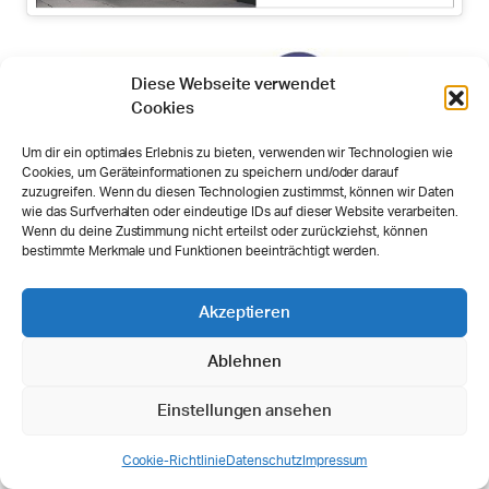
Diese Webseite verwendet
Cookies
Um dir ein optimales Erlebnis zu bieten, verwenden wir Technologien wie
Cookies, um Geräteinformationen zu speichern und/oder darauf
zuzugreifen. Wenn du diesen Technologien zustimmst, können wir Daten
wie das Surfverhalten oder eindeutige IDs auf dieser Website verarbeiten.
Wenn du deine Zustimmung nicht erteilst oder zurückziehst, können
bestimmte Merkmale und Funktionen beeinträchtigt werden.
zu Biohort.com
Akzeptieren
Hersteller:
Ablehnen
Biohort GmbH
Einstellungen ansehen
Pürnstein 43
A-4120 Neufelden
Cookie-Richtlinie
Datenschutz
Impressum
Tel.: +43-7282-7788-0
SHOP
SUCHE
WUNSCHLISTE
BENUTZER