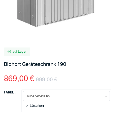
auf Lager
Biohort Geräteschrank 190
869,00
€
999,00
€
FARBE
Löschen