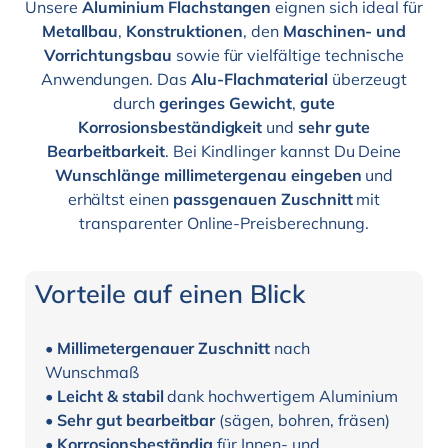
Unsere
Aluminium Flachstangen
eignen sich ideal für
Metallbau
,
Konstruktionen
, den
Maschinen- und
Vorrichtungsbau
sowie für vielfältige technische
Anwendungen. Das
Alu-Flachmaterial
überzeugt
durch
geringes Gewicht
,
gute
Korrosionsbeständigkeit
und
sehr gute
Bearbeitbarkeit
. Bei Kindlinger kannst Du Deine
Wunschlänge millimetergenau eingeben
und
erhältst einen
passgenauen Zuschnitt
mit
transparenter Online-Preisberechnung.
Vorteile auf einen Blick
•
Millimetergenauer Zuschnitt
nach
Wunschmaß
•
Leicht & stabil
dank hochwertigem Aluminium
•
Sehr gut bearbeitbar
(sägen, bohren, fräsen)
•
Korrosionsbeständig
für Innen- und