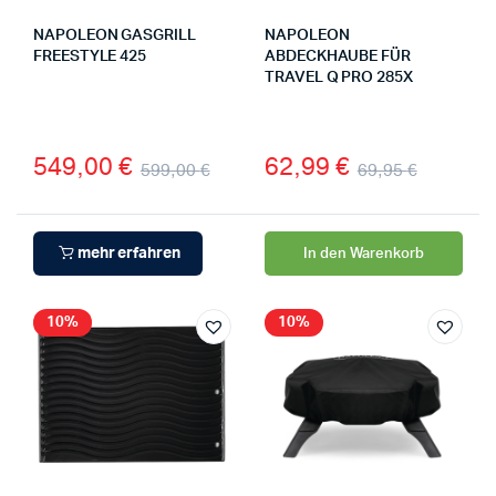
NAPOLEON GASGRILL
NAPOLEON
FREESTYLE 425
ABDECKHAUBE FÜR
TRAVEL Q PRO 285X
549,00
€
62,99
€
599,00
€
69,95
€
mehr erfahren
In den Warenkorb
10%
10%