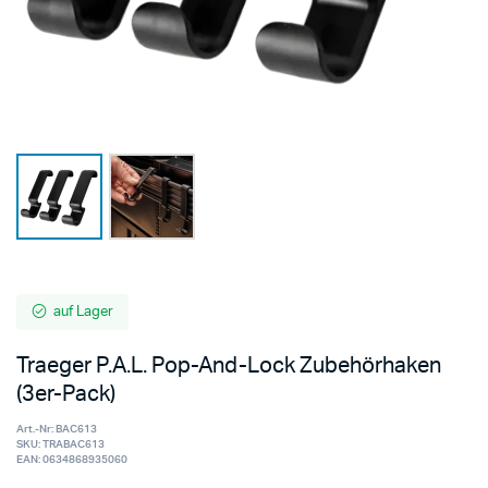
auf Lager
Traeger P.A.L. Pop-And-Lock Zubehörhaken
(3er-Pack)
Art.-Nr:
BAC613
SKU:
TRABAC613
EAN:
0634868935060