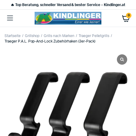
🔥 Top Beratung, schneller Versand & bester Service – Kindlinger.at
0
Startseite
Grillshop
Grills nach Marken
Traeger Pelletgrills
Traeger P.A.L. Pop-And-Lock Zubehörhaken (3er-Pack)