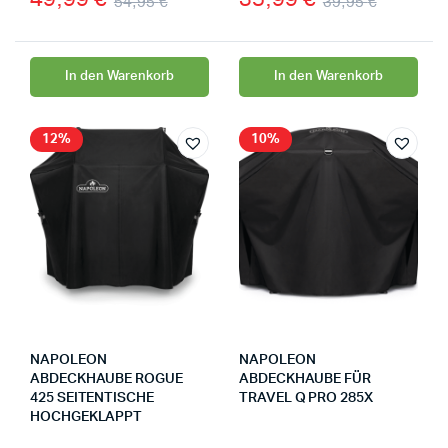
54,95
€
39,95
€
In den Warenkorb
In den Warenkorb
12%
10%
NAPOLEON
NAPOLEON
ABDECKHAUBE ROGUE
ABDECKHAUBE FÜR
425 SEITENTISCHE
TRAVEL Q PRO 285X
HOCHGEKLAPPT