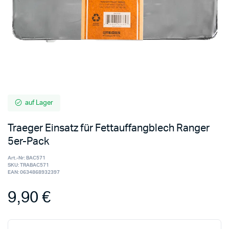
auf Lager
Traeger Einsatz für Fettauffangblech Ranger
5er-Pack
Art.-Nr:
BAC571
SKU:
TRABAC571
EAN:
0634868932397
9,90
€