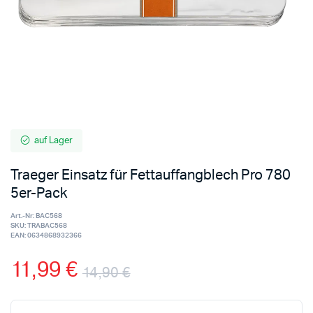
auf Lager
Traeger Einsatz für Fettauffangblech Pro 780
5er-Pack
Art.-Nr:
BAC568
SKU:
TRABAC568
EAN:
0634868932366
11,99
€
14,90
€