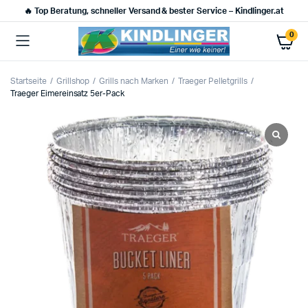
🔥 Top Beratung, schneller Versand & bester Service – Kindlinger.at
0
Startseite
Grillshop
Grills nach Marken
Traeger Pelletgrills
Traeger Eimereinsatz 5er-Pack