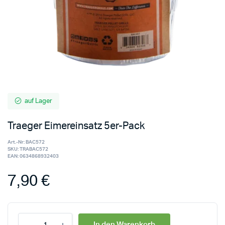
auf Lager
Traeger Eimereinsatz 5er-Pack
Art.-Nr:
BAC572
SKU:
TRABAC572
EAN:
0634868932403
7,90
€
In den Warenkorb