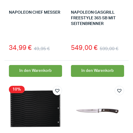
NAPOLEON CHEF MESSER
NAPOLEON GASGRILL
FREESTYLE 365 SB MIT
SEITENBRENNER
34,99
€
549,00
€
49,95
€
599,00
€
In den Warenkorb
In den Warenkorb
10%