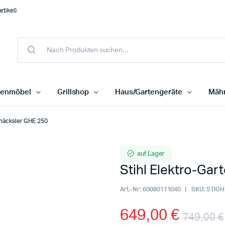
tikel)
tenmöbel
Grillshop
Haus/Gartengeräte
Mähr
nhäcksler GHE 250
auf Lager
Stihl Elektro-Ga
Art.-Nr:
60080111040
SKU:
STIGH
649,00
€
749,00
€