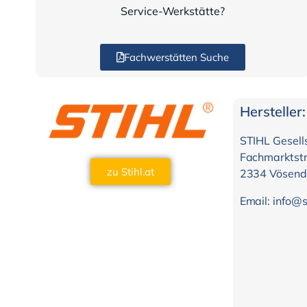
Service-Werkstätte?
Fachwerstätten Suche
Hersteller:
STIHL Gesells
Fachmarktst
zu Stihl.at
2334 Vösend
Email: info@s