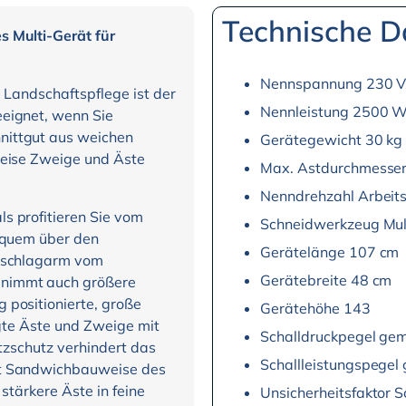
Technische D
s Multi-Gerät für
Nennspannung 230 
e Landschaftspflege ist der
Nennleistung 2500 
eignet, wenn Sie
nittgut aus weichen
Gerätegewicht 30 kg
weise Zweige und Äste
Max. Astdurchmesser
Nenndrehzahl Arbeit
s profitieren Sie vom
Schneidwerkzeug Mul
bequem über den
Gerätelänge 107 cm
ckschlagarm vom
Gerätebreite 48 cm
 nimmt auch größere
 positionierte, große
Gerätehöhe 143
igte Äste und Zweige mit
Schalldruckpegel ge
itzschutz verhindert das
Schallleistungspegel
it Sandwichbauweise des
 stärkere Äste in feine
Unsicherheitsfaktor 