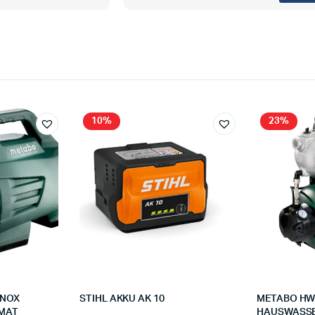
10%
23%
INOX
STIHL AKKU AK 10
METABO HWW
MAT
HAUSWASS