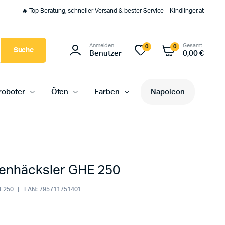
🔥 Top Beratung, schneller Versand & bester Service – Kindlinger.at
Anmelden
Gesamt
0
0
Suche
Benutzer
0,00
€
oboter
Öfen
Farben
Napoleon
rtenhäcksler GHE 250
E250
EAN:
795711751401