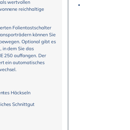
als wertvollen
wonnene reichhaltige
erten Folientastschalter
Transporträdern können Sie
 bewegen. Optional gibt es
 in dem Sie das
HE 250 auffangen. Der
ert ein automatisches
wechsel.
ientes Häckseln
iches Schnittgut