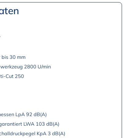
aten
V
W
 bis 30 mm
swerkzeug 2800 U/min
ti-Cut 250
messen LpA 92 dB(A)
 garantiert LWA 103 dB(A)
Schalldruckpegel KpA 3 dB(A)