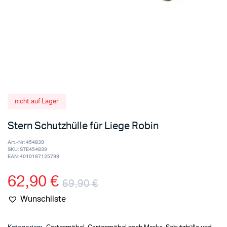
nicht auf Lager
Stern Schutzhülle für Liege Robin
Art.-Nr:
454839
SKU:
STE454839
EAN:
4010187125799
62,90
€
69,90
€
Wunschliste