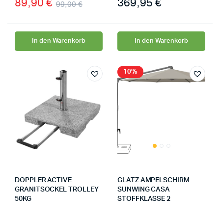
89,90
€
369,95
€
99,00
€
In den Warenkorb
In den Warenkorb
10%
DOPPLER ACTIVE
GLATZ AMPELSCHIRM
GRANITSOCKEL TROLLEY
SUNWING CASA
50KG
STOFFKLASSE 2