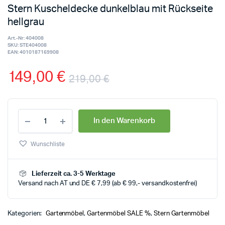
Stern Kuscheldecke dunkelblau mit Rückseite
hellgrau
Art.-Nr:
404008
SKU:
STE404008
EAN:
4010187169908
149,00
€
219,00
€
In den Warenkorb
Wunschliste
Lieferzeit ca. 3-5 Werktage
Versand nach AT und DE € 7,99 (ab € 99,- versandkostenfrei)
Kategorien:
Gartenmöbel
,
Gartenmöbel SALE %
,
Stern Gartenmöbel