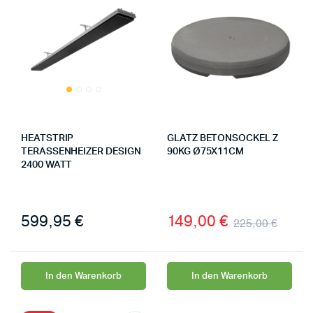
HEATSTRIP
GLATZ BETONSOCKEL Z
TERASSENHEIZER DESIGN
90KG Ø75X11CM
2400 WATT
599,95
€
149,00
€
225,00
€
In den Warenkorb
In den Warenkorb