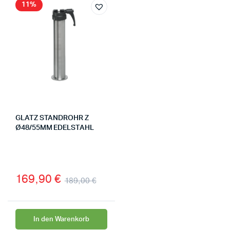
11%
GLATZ STANDROHR Z
Ø48/55MM EDELSTAHL
169,90
€
189,00
€
In den Warenkorb