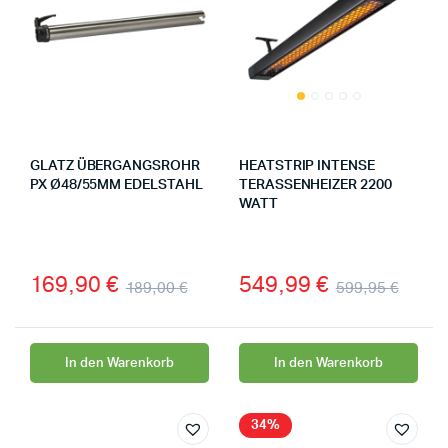
GLATZ ÜBERGANGSROHR
HEATSTRIP INTENSE
PX Ø48/55MM EDELSTAHL
TERASSENHEIZER 2200
WATT
169,90
€
549,99
€
189,00
€
599,95
€
In den Warenkorb
In den Warenkorb
34%