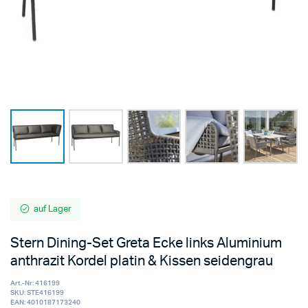
auf Lager
Stern Dining-Set Greta Ecke links Aluminium
anthrazit Kordel platin & Kissen seidengrau
Art.-Nr:
416199
SKU:
STE416199
EAN:
4010187173240