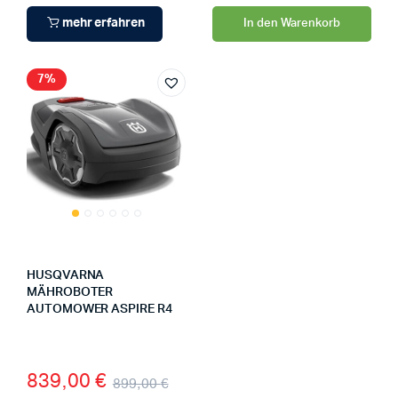
mehr erfahren
In den Warenkorb
7%
HUSQVARNA
MÄHROBOTER
AUTOMOWER ASPIRE R4
839,00
€
899,00
€