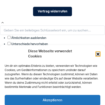
Vertrag widerrufen
Ähnlichkeiten ausblenden
Unterschiede hervorheben
Diese Webseite verwendet
Wählen Sie die anzuzeigenden Felder aus. Andere werden
Cookies
ausgeblendet. Ziehen und ablegen, um die Reihenfolge neu
anzuordnen.
Um dir ein optimales Erlebnis zu bieten, verwenden wir Technologien wie
Cookies, um Geräteinformationen zu speichern und/oder darauf
Bild
zuzugreifen. Wenn du diesen Technologien zustimmst, können wir Daten
Art.-Nr
wie das Surfverhalten oder eindeutige IDs auf dieser Website verarbeiten.
Bewertung
Wenn du deine Zustimmung nicht erteilst oder zurückziehst, können
bestimmte Merkmale und Funktionen beeinträchtigt werden.
Preis
Bestand
Verfügbarkeit
Akzeptieren
In den Warenkorb