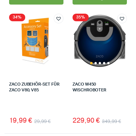
34%
35%
ZACO ZUBEHÖR-SET FÜR
ZACO W450
ZACO V80, V85
WISCHROBOTER
19,99
€
229,90
€
29,99
€
349,99
€