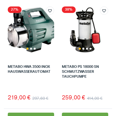
27%
38%
METABO HWA 3500 INOX
METABO PS 18000 SN
HAUSWASSERAUTOMAT
SCHMUTZWASSER
TAUCHPUMPE
219,00
€
259,00
€
297,60
€
414,00
€