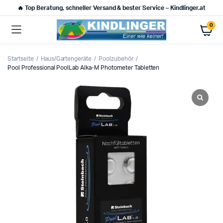
🔥 Top Beratung, schneller Versand & bester Service – Kindlinger.at
0
Startseite
Haus/Gartengeräte
Poolzubehör
Pool Professional PoolLab Alka-M Photometer Tabletten