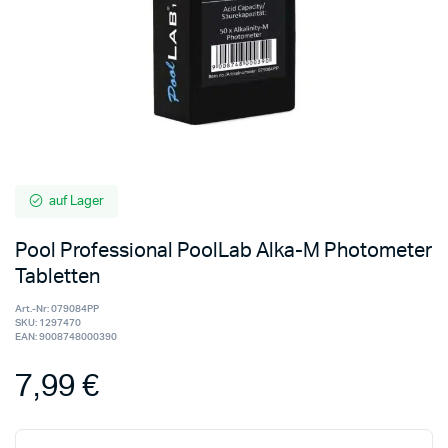
auf Lager
Pool Professional PoolLab Alka-M Photometer
Tabletten
Art.-Nr:
079084PP
SKU:
1297470
EAN:
9008748000390
7,99
€