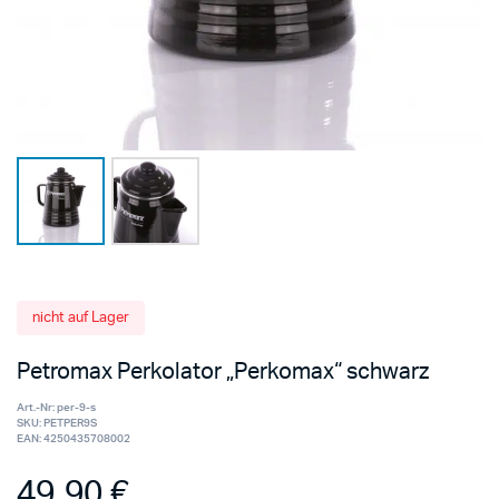
nicht auf Lager
Petromax Perkolator „Perkomax“ schwarz
Art.-Nr:
per-9-s
SKU:
PETPER9S
EAN:
4250435708002
49,90
€