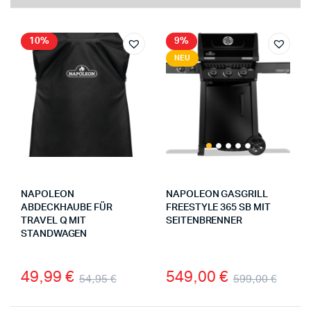
10%
9%
NEU
NAPOLEON
NAPOLEON GASGRILL
ABDECKHAUBE FÜR
FREESTYLE 365 SB MIT
TRAVEL Q MIT
SEITENBRENNER
STANDWAGEN
49,99
€
549,00
€
54,95
€
599,00
€