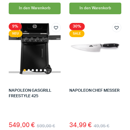
In den Warenkorb
In den Warenkorb
9%
30%
NEU
SALE
NAPOLEON GASGRILL
NAPOLEON CHEF MESSER
FREESTYLE 425
549,00
€
34,99
€
599,00
€
49,95
€