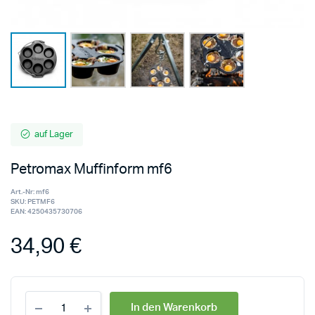
auf Lager
Petromax Muffinform mf6
Art.-Nr:
mf6
SKU:
PETMF6
EAN:
4250435730706
34,90
€
In den Warenkorb