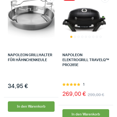
NAPOLEON GRILLHALTER
NAPOLEON
FÜR HÄHNCHENKEULE
ELEKTROGRILL TRAVELQ™
PRO285E
34,95
€
1
Bewertet
mit
5.00
269,00
€
299,00
€
von 5
In den Warenkorb
In den Warenkorb