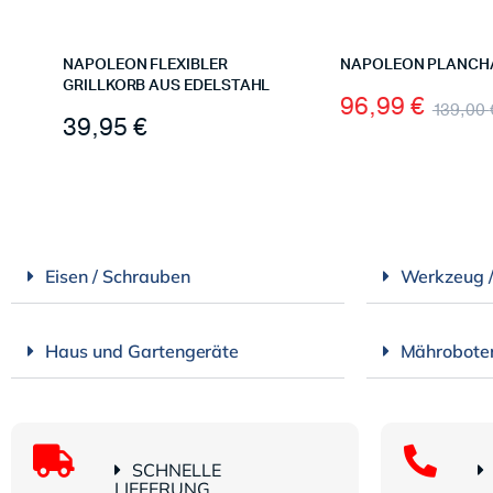
NAPOLEON FLEXIBLER
NAPOLEON PLANCHA
GRILLKORB AUS EDELSTAHL
96,99
€
139,00
39,95
€
Eisen / Schrauben
Werkzeug 
Haus und Gartengeräte
Mährobote
SCHNELLE
LIEFERUNG