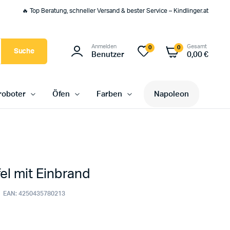
🔥 Top Beratung, schneller Versand & bester Service – Kindlinger.at
Anmelden
Gesamt
0
0
Suche
Benutzer
0,00
€
oboter
Öfen
Farben
Napoleon
el mit Einbrand
EAN:
4250435780213