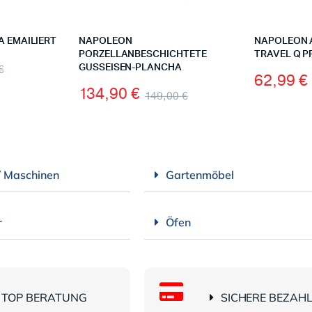
 EMAILIERT
NAPOLEON
NAPOLEON 
PORZELLANBESCHICHTETE
TRAVEL Q P
€
GUSSEISEN-PLANCHA
62,99
€
134,90
€
149,00
€
/ Maschinen
Gartenmöbel
r
Öfen
TOP BERATUNG
SICHERE BEZAH