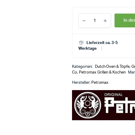
In d
Lieferzeit ca. 3-5
Werktage
Kategorien:
Dutch Oven & Töpfe
,
Gr
Co
,
Petromax Grillen & Kochen
Mar
Hersteller:
Petromax