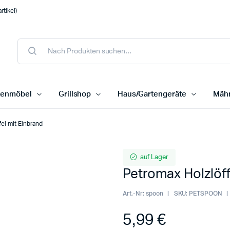
tikel)
tenmöbel
Grillshop
Haus/Gartengeräte
Mähr
el mit Einbrand
auf Lager
Petromax Holzlöff
Art.-Nr:
spoon
SKU:
PETSPOON
5,99
€