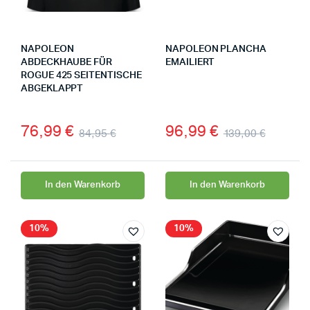
NAPOLEON
NAPOLEON PLANCHA
ABDECKHAUBE FÜR
EMAILIERT
ROGUE 425 SEITENTISCHE
ABGEKLAPPT
76,99
€
96,99
€
84,95
€
139,00
€
In den Warenkorb
In den Warenkorb
10%
10%