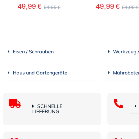
49,99
€
49,99
€
54,95
€
54,95
€
Eisen / Schrauben
Werkzeug 
Haus und Gartengeräte
Mährobote
SCHNELLE
LIEFERUNG