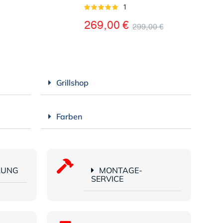
1
Bewertet
mit
5.00
269,00
€
299,00
€
von 5
Grillshop
Farben
LUNG
MONTAGE-
SERVICE