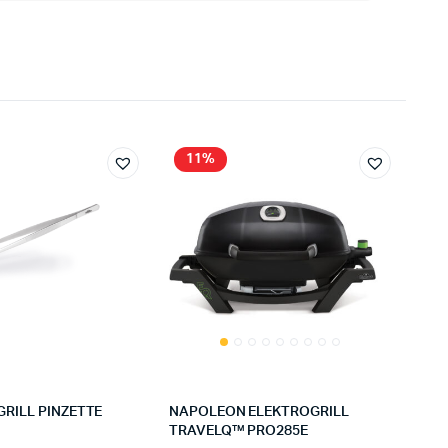
11%
RILL PINZETTE
NAPOLEON ELEKTROGRILL
TRAVELQ™ PRO285E