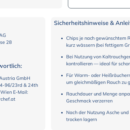
Sicherheitshinweise & Anle
 AG
Chips je nach gewünschtem R
sse 28
kurz wässern (bei fettigem Gr
Bei Nutzung von Kaltrauchge
kontrollieren — ideal für sc
ortlich:
Für Warm- oder Heißräuchern
 Austria GmbH
um gleichmäßigen Rauch zu 
4-96/23rd & 24th
 Wien E-Mail:
Rauchdauer und Menge anpas
chef.at
Geschmack verzerren
Nach der Nutzung Asche und R
trocken lagern