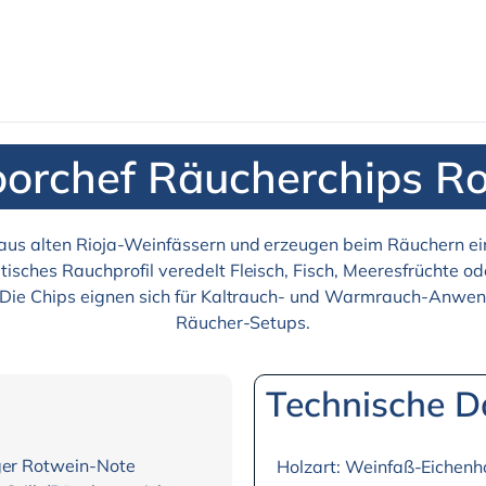
orchef Räucherchips R
s alten Rioja-Weinfässern und erzeugen beim Räuchern ein
isches Rauchprofil veredelt Fleisch, Fisch, Meeresfrüchte ode
Die Chips eignen sich für Kaltrauch- und Warmrauch-Anwendu
Räucher-Setups.
Technische D
iger Rotwein-Note
Holzart: Weinfaß-Eichenho