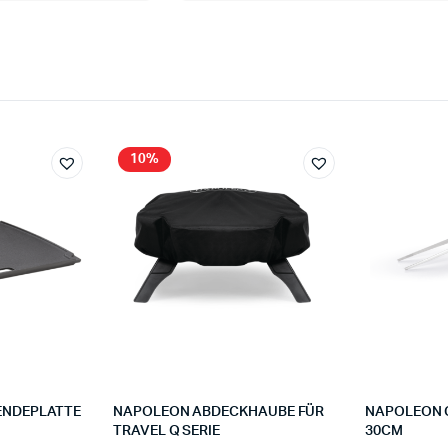
10%
ENDEPLATTE
NAPOLEON ABDECKHAUBE FÜR
NAPOLEON G
TRAVEL Q SERIE
30CM