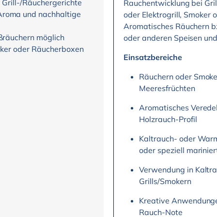
e Grill-/Räuchergerichte
Rauchentwicklung bei Gril
Aroma und nachhaltige
oder Elektrogrill, Smoke
Aromatisches Räuchern bz
ißräuchern möglich
oder anderen Speisen und
Smoker oder Räucherboxen
Einsatzbereiche
Räuchern oder Smoken
Meeresfrüchten
Aromatisches Veredel
Holzrauch-Profil
Kaltrauch- oder War
oder speziell marinier
Verwendung in Kaltra
Grills/Smokern
Kreative Anwendungen
Rauch-Note