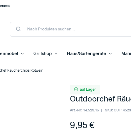
tikel)
tenmöbel
Grillshop
Haus/Gartengeräte
Mähr
chef Räucherchips Rotwein
auf Lager
Outdoorchef Räu
Art.-Nr:
14.523.16
SKU:
OUT14523
9,95
€