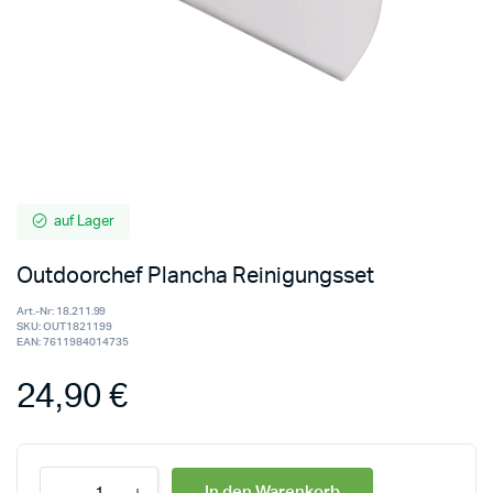
auf Lager
Outdoorchef Plancha Reinigungsset
Art.-Nr:
18.211.99
SKU:
OUT1821199
EAN:
7611984014735
24,90
€
In den Warenkorb