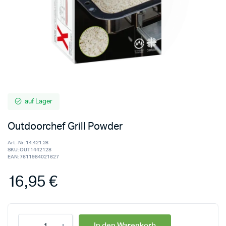
auf Lager
Outdoorchef Grill Powder
Art.-Nr:
14.421.28
SKU:
OUT1442128
EAN:
7611984021627
16,95
€
In den Warenkorb