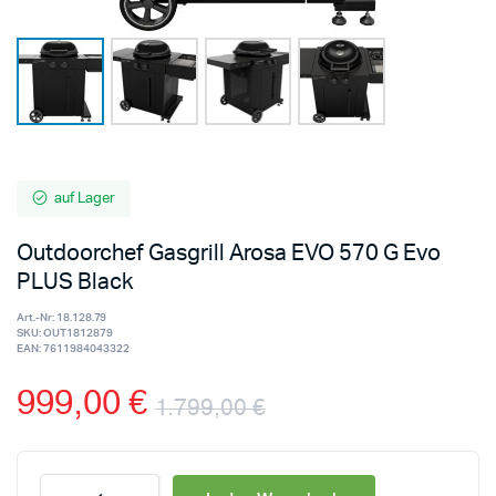
auf Lager
Outdoorchef Gasgrill Arosa EVO 570 G Evo
PLUS Black
Art.-Nr:
18.128.79
SKU:
OUT1812879
EAN:
7611984043322
999,00
€
1.799,00
€