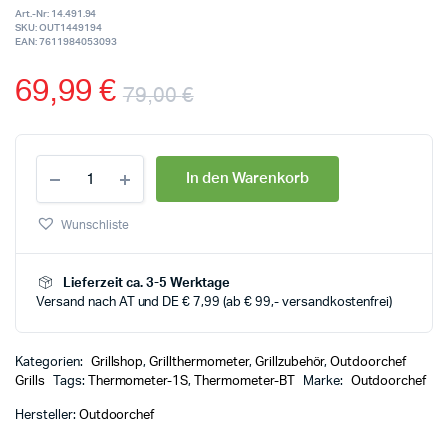
Art.-Nr:
14.491.94
SKU:
OUT1449194
EAN:
7611984053093
69,99
€
79,00
€
In den Warenkorb
Wunschliste
Lieferzeit ca. 3-5 Werktage
Versand nach AT und DE € 7,99 (ab € 99,- versandkostenfrei)
Kategorien:
Grillshop
,
Grillthermometer
,
Grillzubehör
,
Outdoorchef
Grills
Tags:
Thermometer-1S
,
Thermometer-BT
Marke:
Outdoorchef
Hersteller:
Outdoorchef