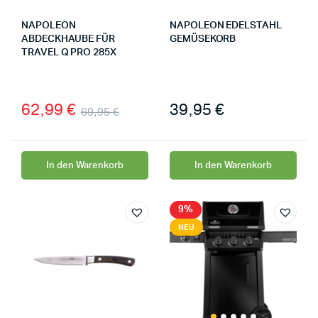
NAPOLEON
NAPOLEON EDELSTAHL
ABDECKHAUBE FÜR
GEMÜSEKORB
TRAVEL Q PRO 285X
62,99
€
39,95
€
69,95
€
In den Warenkorb
In den Warenkorb
9%
NEU