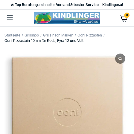
🔥 Top Beratung, schneller Versand & bester Service – Kindlinger.at
0
Startseite
Grillshop
Grills nach Marken
Ooni Pizzaöfen
Ooni Pizzastein 10mm für Koda, Fyra 12 und Volt