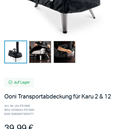
auf Lager
Ooni Transportabdeckung für Karu 2 & 12
Art.-Nr:
UU-P31800
SKU:
OONIUU-P31800
EAN:
5060967395477
39,99
€