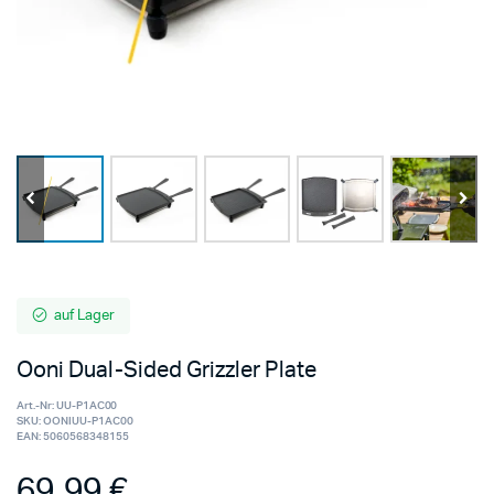
auf Lager
Ooni Dual-Sided Grizzler Plate
Art.-Nr:
UU-P1AC00
SKU:
OONIUU-P1AC00
EAN:
5060568348155
69,99
€