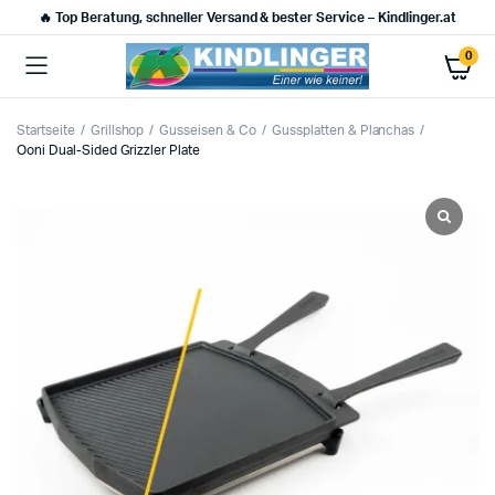
🔥 Top Beratung, schneller Versand & bester Service – Kindlinger.at
0
Startseite
Grillshop
Gusseisen & Co
Gussplatten & Planchas
Ooni Dual-Sided Grizzler Plate