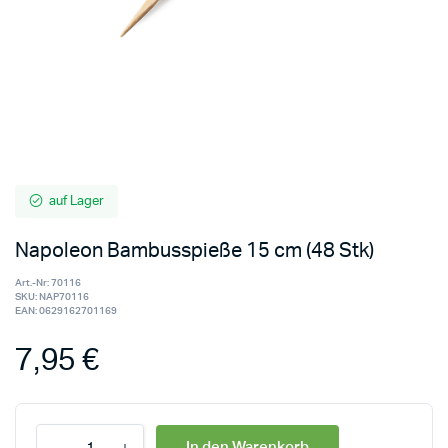
auf Lager
Napoleon Bambusspieße 15 cm (48 Stk)
Art.-Nr:
70116
SKU:
NAP70116
EAN:
0629162701169
7,95
€
In den Warenkorb