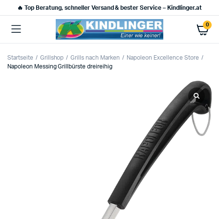
🔥 Top Beratung, schneller Versand & bester Service – Kindlinger.at
0
Startseite
Grillshop
Grills nach Marken
Napoleon Excellence Store
Napoleon Messing Grillbürste dreireihig