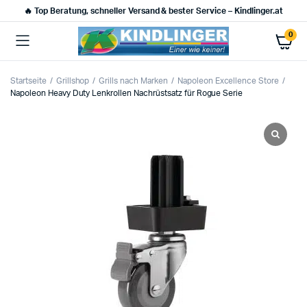
🔥 Top Beratung, schneller Versand & bester Service – Kindlinger.at
0
Startseite
Grillshop
Grills nach Marken
Napoleon Excellence Store
Napoleon Heavy Duty Lenkrollen Nachrüstsatz für Rogue Serie