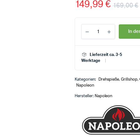
149,99
€
169,00
€
In d
Lieferzeit ca. 3-5
Werktage
Kategorien:
Drehspieße
,
Grillshop
,
Napoleon
Hersteller:
Napoleon