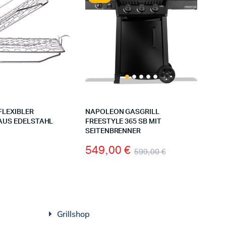
FLEXIBLER
NAPOLEON GASGRILL
AUS EDELSTAHL
FREESTYLE 365 SB MIT
SEITENBRENNER
549,00
€
599,00
€
Grillshop