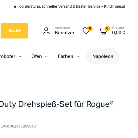
🔥 Top Beratung, schneller Versand & bester Service – Kindlinger.at
Anmelden
Gesamt
0
0
Suche
Benutzer
0,00
€
oboter
Öfen
Farben
Napoleon
Duty Drehspieß-Set für Rogue®
EAN:
0629162699121