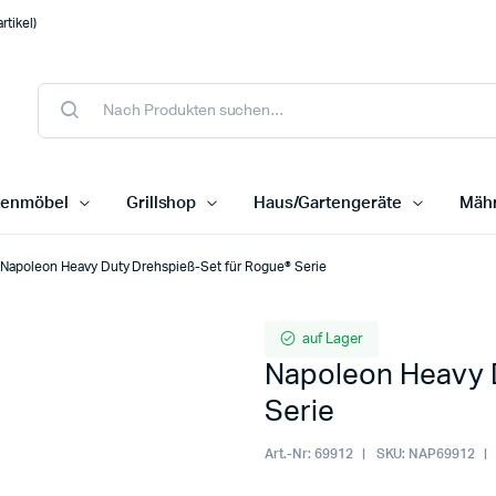
tikel)
tenmöbel
Grillshop
Haus/Gartengeräte
Mähr
Napoleon Heavy Duty Drehspieß-Set für Rogue® Serie
auf Lager
Napoleon Heavy 
Serie
Art.-Nr:
69912
SKU:
NAP69912