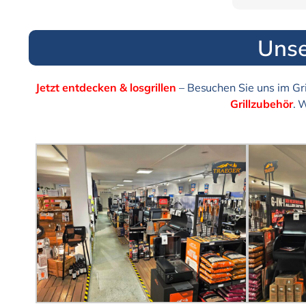
Unse
Jetzt entdecken & losgrillen
– Besuchen Sie uns im Gri
Grillzubehör
. 