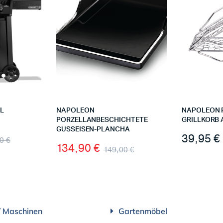
L
NAPOLEON
NAPOLEON 
PORZELLANBESCHICHTETE
GRILLKORB 
GUSSEISEN-PLANCHA
39,95
€
00
€
134,90
€
149,00
€
/ Maschinen
Gartenmöbel