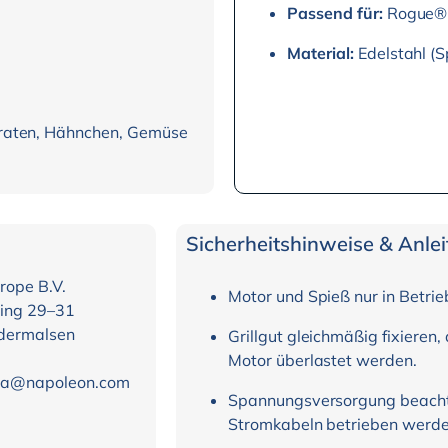
Passend für:
Rogue® 
Material:
Edelstahl (S
(Braten, Hähnchen, Gemüse
Sicherheitshinweise & Anle
rope B.V.
Motor und Spieß nur in Betri
ing 29–31
dermalsen
Grillgut gleichmäßig fixieren
Motor überlastet werden.
ria@napoleon.com
Spannungsversorgung beachte
Stromkabeln betrieben werde