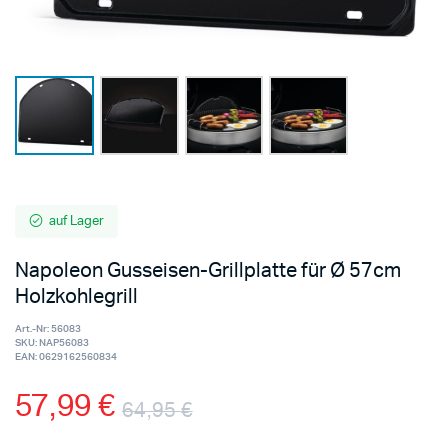
auf Lager
Napoleon Gusseisen-Grillplatte für Ø 57cm
Holzkohlegrill
Art.-Nr:
56083
SKU:
NAP56083
EAN:
0629162560834
57,99
€
64,95
€