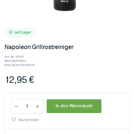
auf Lager
Napoleon Grillrostreiniger
Art.-Nr:
10241
SKU:
NAP10241
EAN:
0629162102416
12,95
€
In den Warenkorb
Wunschliste