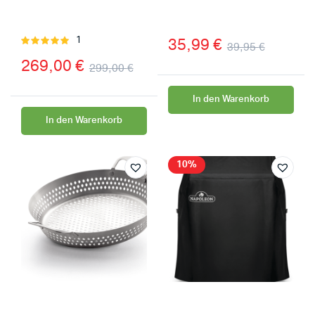
35,99
€
1
Bewertet
39,95
€
mit
5.00
269,00
€
299,00
€
von 5
In den Warenkorb
In den Warenkorb
10%