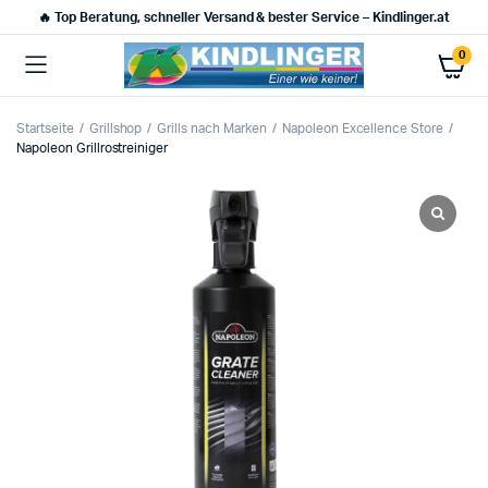
🔥 Top Beratung, schneller Versand & bester Service – Kindlinger.at
0
Startseite
Grillshop
Grills nach Marken
Napoleon Excellence Store
Napoleon Grillrostreiniger