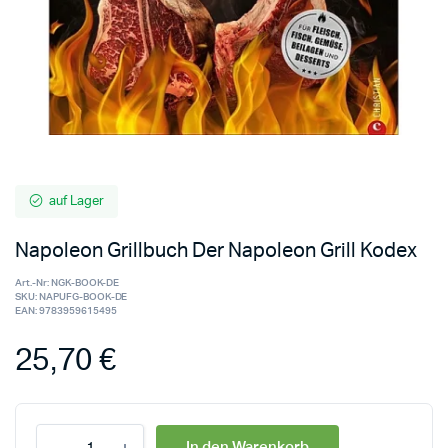
auf Lager
Napoleon Grillbuch Der Napoleon Grill Kodex
Art.-Nr:
NGK-BOOK-DE
SKU:
NAPUFG-BOOK-DE
EAN:
9783959615495
25,70
€
In den Warenkorb