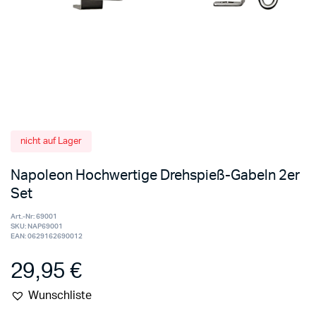
nicht auf Lager
Napoleon Hochwertige Drehspieß-Gabeln 2er
Set
Art.-Nr:
69001
SKU:
NAP69001
EAN:
0629162690012
29,95
€
Wunschliste