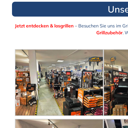
Unse
Jetzt entdecken & losgrillen
– Besuchen Sie uns im Gri
Grillzubehör
. 