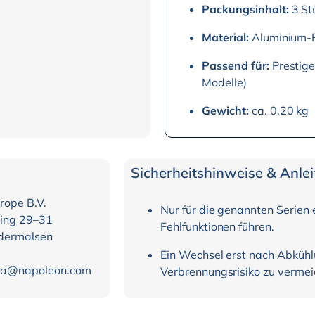
Packungsinhalt:
3 St
Material:
Aluminium-F
Passend für:
Prestige
Modelle)
Gewicht:
ca. 0,20 kg
Sicherheitshinweise & Anle
rope B.V.
Nur für die genannten Serien 
ing 29–31
Fehlfunktionen führen.
dermalsen
Ein Wechsel erst nach Abküh
ria@napoleon.com
Verbrennungsrisiko zu vermei