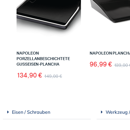
NAPOLEON
NAPOLEON PLANCHA
PORZELLANBESCHICHTETE
96,99
€
GUSSEISEN-PLANCHA
139,00
134,90
€
149,00
€
Eisen / Schrauben
Werkzeug 