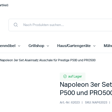
tikel)
tenmöbel
Grillshop
Haus/Gartengeräte
Mähr
Napoleon 3er Set Alueinsatz Aluschale für Prestige P500 und PRO500
auf Lager
Napoleon 3er Set 
P500 und PRO50
Art.-Nr:
62023
SKU:
NAP62023