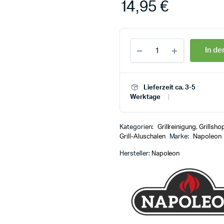
14,95
€
In d
Lieferzeit ca. 3-5
Werktage
Kategorien:
Grillreinigung
,
Grillsho
Grill-Aluschalen
Marke:
Napoleon
Hersteller:
Napoleon