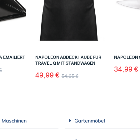
 EMAILIERT
NAPOLEON ABDECKHAUBE FÜR
NAPOLEON 
TRAVEL Q MIT STANDWAGEN
34,99
€
€
49,99
€
54,95
€
/ Maschinen
Gartenmöbel