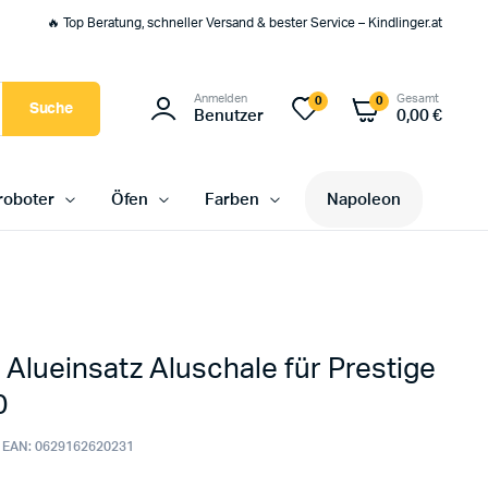
🔥 Top Beratung, schneller Versand & bester Service – Kindlinger.at
Anmelden
Gesamt
0
0
Suche
Benutzer
0,00
€
oboter
Öfen
Farben
Napoleon
Alueinsatz Aluschale für Prestige
0
EAN:
0629162620231