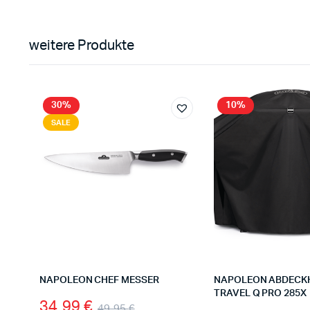
weitere Produkte
30%
10%
SALE
NAPOLEON CHEF MESSER
NAPOLEON ABDECK
TRAVEL Q PRO 285X
34,99
€
49,95
€