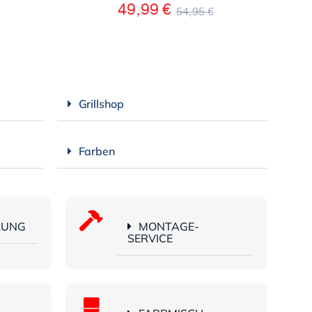
49,99
€
54,95
€
Grillshop
Farben
LUNG
MONTAGE-
SERVICE