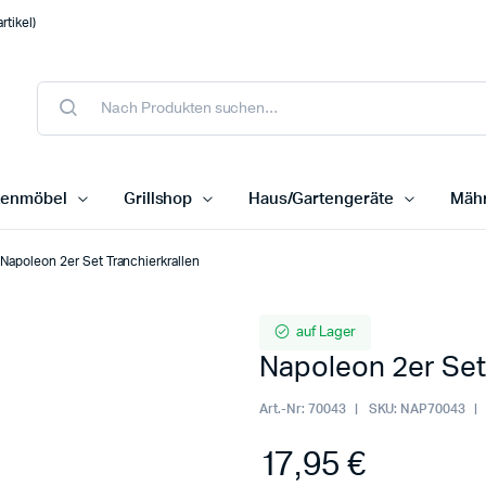
tikel)
tenmöbel
Grillshop
Haus/Gartengeräte
Mähr
Napoleon 2er Set Tranchierkrallen
auf Lager
Napoleon 2er Set
Art.-Nr:
70043
SKU:
NAP70043
17,95
€