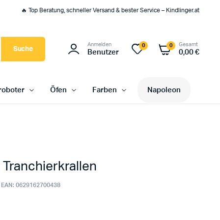
🔥 Top Beratung, schneller Versand & bester Service – Kindlinger.at
Anmelden
Gesamt
0
0
Suche
Benutzer
0,00
€
oboter
Öfen
Farben
Napoleon
 Tranchierkrallen
EAN:
0629162700438