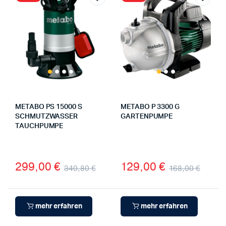
METABO PS 15000 S
METABO P 3300 G
SCHMUTZWASSER
GARTENPUMPE
TAUCHPUMPE
299,00
€
129,00
€
340,80
€
168,00
€
mehr erfahren
mehr erfahren