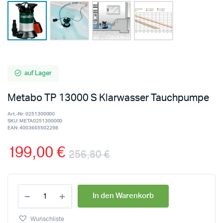
auf Lager
Metabo TP 13000 S Klarwasser Tauchpumpe
Art.-Nr:
0251300000
SKU:
META0251300000
EAN:
4003665502298
199,00
€
256,80
€
In den Warenkorb
Wunschliste