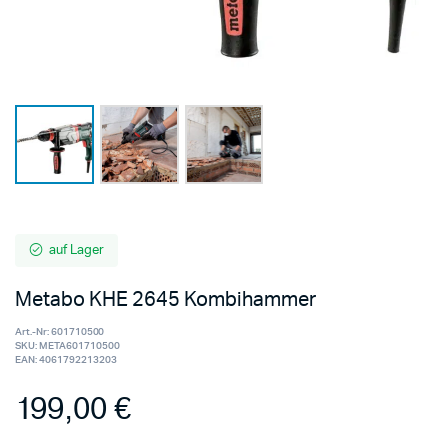
auf Lager
Metabo KHE 2645 Kombihammer
Art.-Nr:
601710500
SKU:
META601710500
EAN:
4061792213203
199,00
€