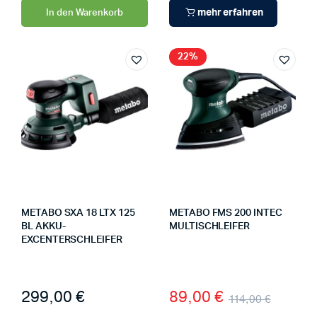
mehr erfahren
In den Warenkorb
22%
METABO SXA 18 LTX 125
METABO FMS 200 INTEC
BL AKKU-
MULTISCHLEIFER
EXCENTERSCHLEIFER
299,00
€
89,00
€
114,00
€