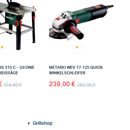
 315 C – 2,8 DNB
METABO WEV 17-125 QUICK
REISSÄGE
WINKELSCHLEIFER
€
239,00
€
514,80
€
282,00
€
Grillshop