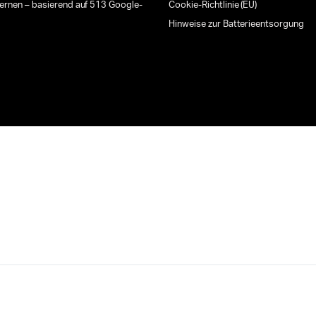
ternen – basierend auf 513 Google-
Cookie-Richtlinie (EU)
Hinweise zur Batterieentsorgung