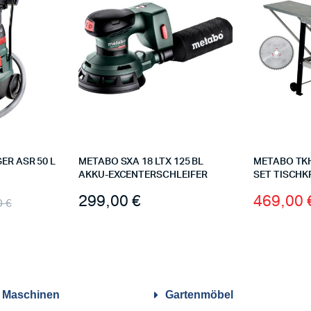
R ASR 50 L
METABO SXA 18 LTX 125 BL
METABO TKHS
AKKU-EXCENTERSCHLEIFER
SET TISCHK
299,00
€
469,00
0
€
/ Maschinen
Gartenmöbel