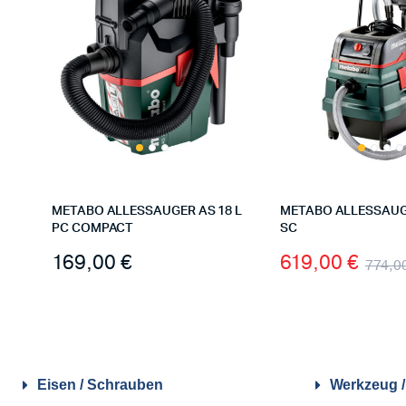
METABO ALLESSAUGER AS 18 L
METABO ALLESSAUGE
PC COMPACT
SC
169,00
€
619,00
€
774,0
Eisen / Schrauben
Werkzeug 