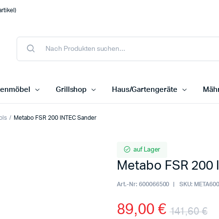
tikel)
tenmöbel
Grillshop
Haus/Gartengeräte
Mähr
ols
Metabo FSR 200 INTEC Sander
auf Lager
Metabo FSR 200 
Art.-Nr:
600066500
SKU:
META600
89,00
€
141,60
€