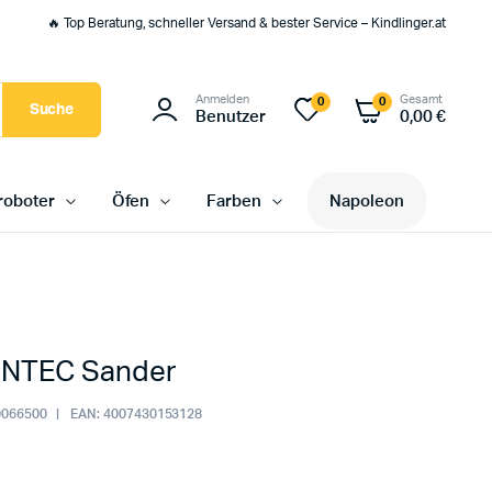
🔥 Top Beratung, schneller Versand & bester Service – Kindlinger.at
Anmelden
Gesamt
0
0
Suche
Benutzer
0,00
€
oboter
Öfen
Farben
Napoleon
INTEC Sander
066500
EAN:
4007430153128