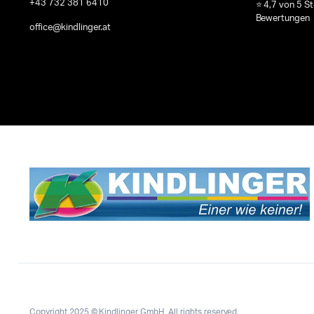
+43 732 381 6410
⭐ 4,7 von 5 S
Bewertungen
office@kindlinger.at
Copyright 2025 © Kindlinger GmbH. All rights reserved.