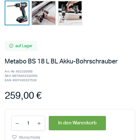
auf Lager
Metabo BS 18 L BL Akku-Bohrschrauber
Art.-Nr:
602326500
SKU:
META602326500
EAN:
4007430337528
259,00
€
In den Warenkorb
Wunschliste