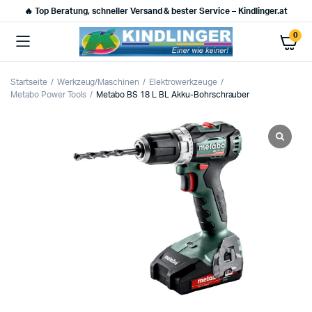
🔥 Top Beratung, schneller Versand & bester Service – Kindlinger.at
0
Startseite
Werkzeug/Maschinen
Elektrowerkzeuge
Metabo Power Tools
Metabo BS 18 L BL Akku-Bohrschrauber