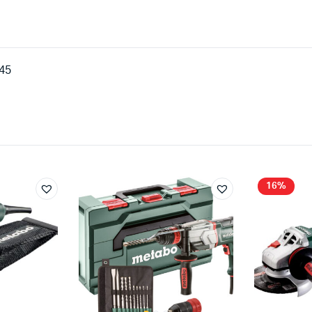
145
16%