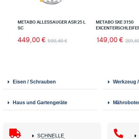
METABO ALLESSAUGER ASR 25 L
METABO SXE 3150
SC
EXCENTERSCHLEIFE
449,00
€
149,00
€
590,40
€
201,6
Eisen / Schrauben
Werkzeug 
Haus und Gartengeräte
Mährobote
SCHNELLE