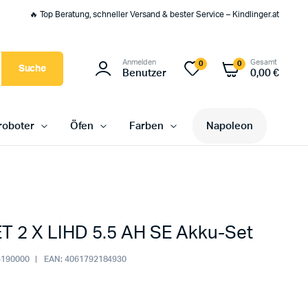
🔥 Top Beratung, schneller Versand & bester Service – Kindlinger.at
Anmelden
Gesamt
0
0
Suche
Benutzer
0,00
€
oboter
Öfen
Farben
Napoleon
T 2 X LIHD 5.5 AH SE Akku-Set
190000
EAN:
4061792184930