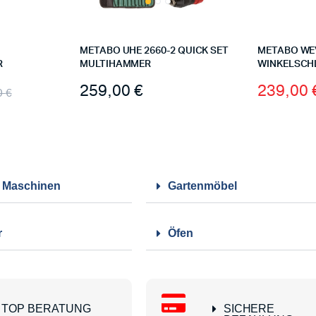
METABO UHE 2660-2 QUICK SET
METABO WEV
R
MULTIHAMMER
WINKELSCH
259,00
€
239,00
0
€
/ Maschinen
Gartenmöbel
r
Öfen
TOP BERATUNG
SICHERE