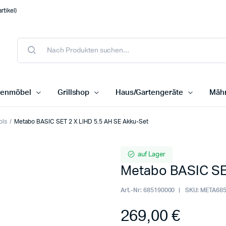
tikel)
tenmöbel
Grillshop
Haus/Gartengeräte
Mähr
ols
Metabo BASIC SET 2 X LIHD 5.5 AH SE Akku-Set
auf Lager
Metabo BASIC SE
Art.-Nr:
685190000
SKU:
META685
269,00
€