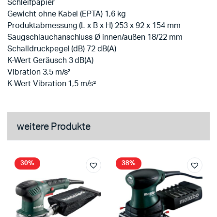
Schleifpapier
Gewicht ohne Kabel (EPTA) 1,6 kg
Produktabmessung (L x B x H) 253 x 92 x 154 mm
Saugschlauchanschluss Ø innen/außen 18/22 mm
Schalldruckpegel (dB) 72 dB(A)
K-Wert Geräusch 3 dB(A)
Vibration 3,5 m/s²
K-Wert Vibration 1,5 m/s²
weitere Produkte
30%
38%