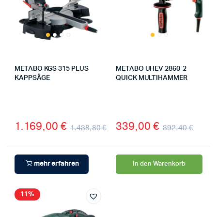
METABO KGS 315 PLUS
METABO UHEV 2860-2
KAPPSÄGE
QUICK MULTIHAMMER
1.169,00
€
339,00
€
1.438,80
€
392,40
€
mehr erfahren
In den Warenkorb
11%