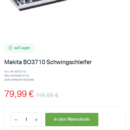
auf Lager
Makita BO3710 Schwingschleifer
Art.-Nr:
BO3710
SKU:
MAKBO3710
EAN:
0088381603348
79,99
€
116,95
€
In den Warenkorb