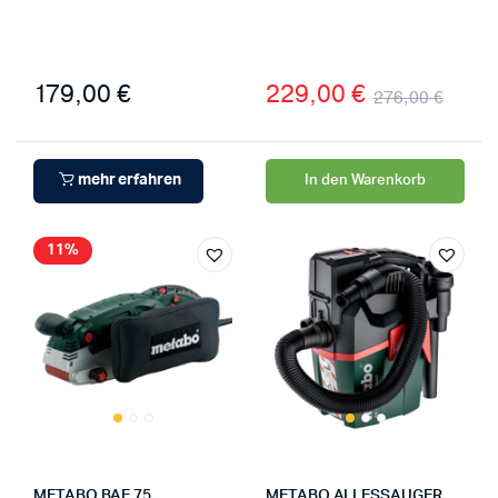
179,00
€
229,00
€
276,00
€
mehr erfahren
In den Warenkorb
11%
METABO BAE 75
METABO ALLESSAUGER