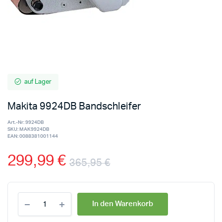
auf Lager
Makita 9924DB Bandschleifer
Art.-Nr:
9924DB
SKU:
MAK9924DB
EAN:
0088381001144
299,99
€
365,95
€
In den Warenkorb